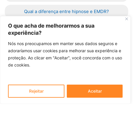
Qual a diferença entre hipnose e EMDR?
O que acha de melhorarmos a sua
Atende planos de saúde?
experiência?
Nós nos preocupamos em manter seus dados seguros e
adoraríamos usar cookies para melhorar sua experiência e
proteção. Ao clicar em "Aceitar", você concorda com o uso
de cookies.
Informações de Contato
CONTATOS
Rejeitar
Aceitar
Preencha o formulário ao lado para que eu possa
entender melhor o que está procurando e como posso
lhe ajudar. Este formulário é enviado para o e-mail e
WhatsApp, responderemos o mais rápido possível.